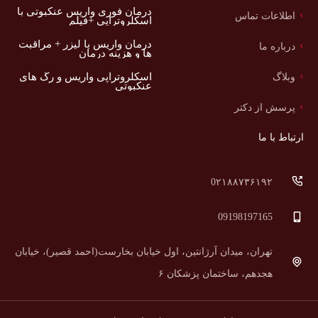
درمان فوری واریس عنکبوتی با
اطلاعات تماس
اسکلروتراپی +فیلم
درمان واریس با لیزر + مراقبت
درباره ما
ها و هزینه درمان
اسکلروتراپی واریس و رگ های
وبلاگ
عنکبوتی
پرسش از دکتر
ارتباط با ما
0۲۱۸۸۷۳۶۱۹۲
09198197165
تهران، میدان آرژانتین، اول خیابان بخارست(احمد قصیر)، خیابان
هجدهم، ساختمان پزشکان ۶