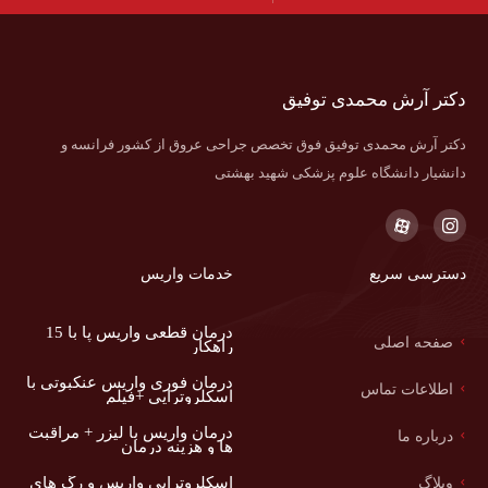
دکتر آرش محمدی توفیق
دکتر آرش محمدی توفیق فوق تخصص جراحی عروق از کشور فرانسه و
دانشیار دانشگاه علوم پزشکی شهید بهشتی
دسترسی سریع
خدمات واریس
درمان قطعی واریس پا با 15
صفحه اصلی
راهکار
درمان فوری واریس عنکبوتی با
اطلاعات تماس
اسکلروتراپی +فیلم
درمان واریس با لیزر + مراقبت
درباره ما
ها و هزینه درمان
اسکلروتراپی واریس و رگ های
وبلاگ