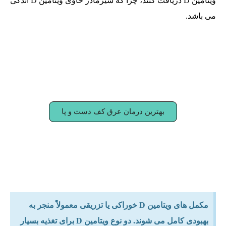
ویتامین D دریافت کنند، چرا که شیرمادر حاوی ویتامین D اندکی
می باشد.
بهترین درمان عرق کف دست و پا
مکمل های ویتامین D خوراکی یا تزریقی معمولاً منجر به
بهبودی کامل می شوند. دو نوع ویتامین D برای تغذیه بسیار