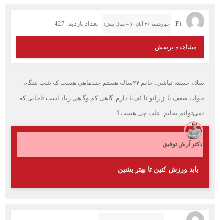
Ft
تعداد بازدید: 427
چهارشنبه ۲۶ آبان ۰( 4 سال پیش)
مشاهده پرسش
سلام خسته‌ نباشی. خانم ۲۴ساله هستم.چندماهی هست که شب هنگام
خواب ضعف پا از زانو تا کف‌پا دارم. گاهی کم وگاهی زیاد است تاجایی که
نمی‌توانم بخابم. علت چی هست؟
دکتر آرش توفیق
باید ورزش کنین تا بهتر بشین