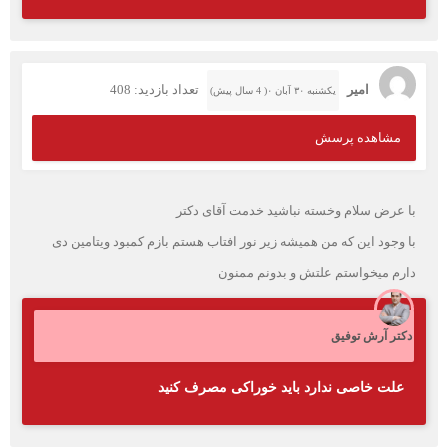
امیر
تعداد بازدید: 408
یکشنبه ۳۰ آبان ۰( 4 سال پیش)
مشاهده پرسش
با عرض سلام وخسته نباشید خدمت آقای دکتر
با وجود این که من همیشه زیر نور افتاب هستم بازم کمبود ویتامین دی
دارم میخواستم علتش و بدونم ممنون
دکتر آرش توفیق
علت خاصی ندارد باید خوراکی مصرف کنید