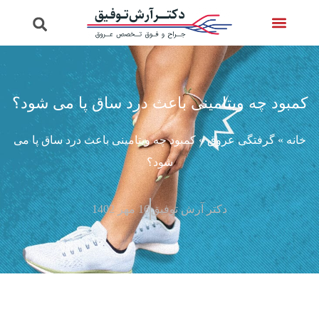
تماس با ما
ویدئوهای دکتر
صفحه اصلی
خدمات واریس
پرسش از دکتر
کمبود چه ویتامینی باعث درد ساق پا می شود؟
خانه
»
گرفتگی عروق
»
کمبود چه ویتامینی باعث درد ساق پا می
شود؟
دکتر آرش توفیق
16 مهر 1402