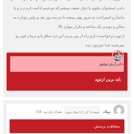
دادن استخوان جلوی پا دچار ضعف میشم که تو شبم ادامه داره درد و با
ماساژ و استراحت به مرور بهتر میشه تا دو سه روز بعد و رفتن دوباره به
سالن و دویدن یک ساعته و تکرار موارد بالا
ازتون درخواست دارم راه از بین بردن این درد ساق پا و درمان اون رو
بفرمایید خدا خیرتون بده
دکتر آرش توفیق
باید برین ارتوپد
میلاد
تعداد بازدید: 358
جمعه ۱۸ آذر ۱( 3 سال پیش)
مشاهده پرسش