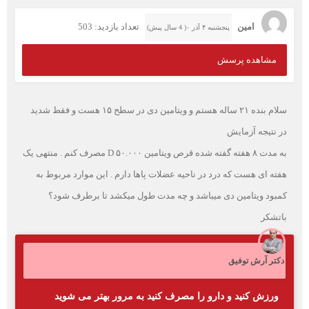
امین
تعداد بازدید: 503
پنجشنبه ۴ آذر ۰( 4 سال پیش)
مشاهده پرسش
سلام بنده ۲۱ ساله هستم و ویتامین دی در سطح ۱۵ هست و فقط شدید
در نتیجه آزمایش
به مدت ۸ هفته گفته شده قرص ویتامین D ۵۰.۰۰۰ مصرف کنم . منتهی یک
هفته ای هست که درد در ناحیه عضلات پاها دارم . این موارد مربوط به
کمبود ویتامین دی میباشد و چه مدت طول میکشد تا برطرف شود؟
باتشکر
دکتر آرش توفیق
ورزش کنید و دارو را مصرف کنید به مرور بهتر می شوید