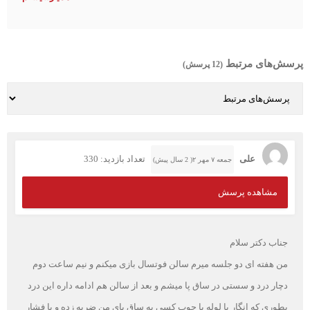
پرسش‌های مرتبط
(12 پرسش)
علی
تعداد بازدید: 330
جمعه ۷ مهر ۲( 2 سال پیش)
مشاهده پرسش
جناب دکتر سلام
من هفته ای دو جلسه میرم سالن فوتسال بازی میکنم و نیم ساعت دوم
دچار درد و سستی در ساق پا میشم و بعد از سالن هم ادامه داره این درد
بطوری که انگار با لوله یا چوب کسی به ساق پای من ضربه زده و با فشار