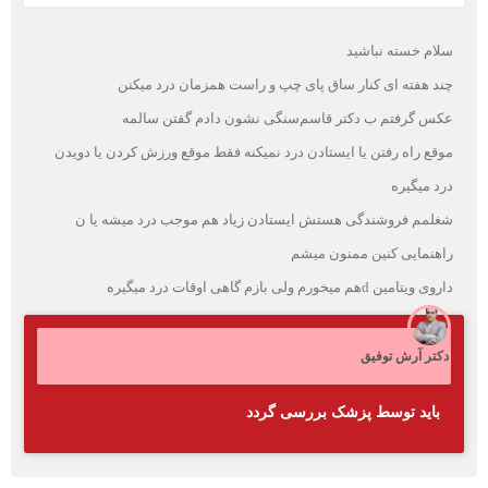
سلام خسته نباشید
چند هفته ای کنار ساق پای چپ و راست همزمان درد میکنن
عکس گرفتم ب دکتر قاسم‌سنگی نشون دادم گفتن سالمه
موقع راه رفتن یا ایستادن درد نمیکنه فقط موقع ورزش کردن یا دویدن
درد میگیره
شغلمم فروشندگی هستش ایستادن زیاد هم موجب درد میشه یا ن
راهنمایی کنین ممنون میشم
داروی ویتامین dهم میخورم ولی بازم گاهی اوقات درد میگیره
دکتر آرش توفیق
باید توسط پزشک بررسی گردد