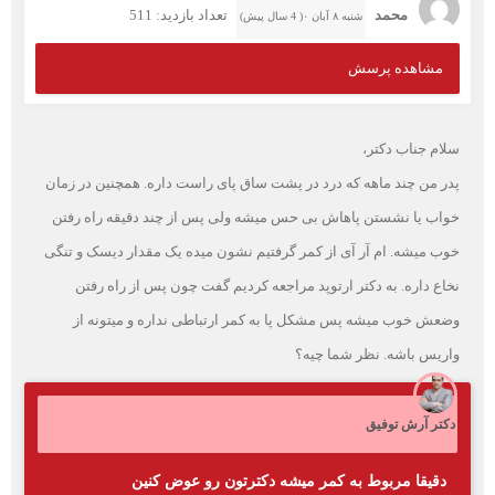
محمد
تعداد بازدید: 511
شنبه ۸ آبان ۰( 4 سال پیش)
مشاهده پرسش
سلام جناب دکتر،
پدر من چند ماهه که درد در پشت ساق پای راست داره. همچنین در زمان
خواب یا نشستن پاهاش بی حس میشه ولی پس از چند دقیقه راه رفتن
خوب میشه. ام آر آی از کمر گرفتیم نشون میده یک مقدار دیسک و تنگی
نخاع داره. به دکتر ارتوپد مراجعه کردیم گفت چون پس از راه رفتن
وضعش خوب میشه پس مشکل پا به کمر ارتباطی نداره و میتونه از
واریس باشه. نظر شما چیه؟
دکتر آرش توفیق
دقیقا مربوط به کمر میشه دکترتون رو عوض کنین