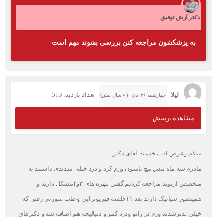
دکتر آرش توفیق
به پزشکشون مراجعه کنن بررسی بشوند مهم است
لیلا
تعداد بازدید: 513
چهارشنبه ۲۶ آبان ۰( 4 سال پیش)
مشاهده پرسش
سلام و‌عرض ادب خدمت آقای دکتر
مادرم سه ماه پیش مچ پاشون ورم کرد و درد خیلی شدیدی داشتند به
متخصص ارتوپد مراجعه کردیم گفتن مهره های ۳و۴مشکل دارند و
همینطور سیاتیک دارند بعد ۱۱جلسه فیزیوتراپی و طب سوزنی رفتن که
خیلی بدترشدند ورم در زانو و‌درد کمر و دنبالیچه هم اضافه شد و دکترهای