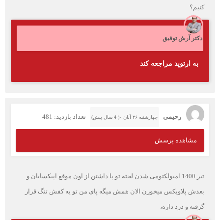
کنیم؟
دکتر آرش توفیق
به ارتوپد مراجعه کند
رحیمی
تعداد بازدید: 481
چهارشنبه ۲۶ آبان ۰( 4 سال پیش)
مشاهده پرسش
تیر 1400 امبولکتومی شدن لخته تو پا داشتن از اون موقع اپیکسابان و
بعدش پلاویکس میخورن الان همش میگه پای من تو یه کفش تنگ قرار
گرفته و درد داره،