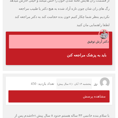
از قسمت ران هایش لخته شدن خون را حس میکند و خیلی خارش میدهد
رگ های ران شان چون تازه آزاد شده به هیچ دکتر یا طبیب مراجعه
نکردیم بنظر شما چکار کنیم خون بده حجامت کند به دکتر مراجعه کند
لطفا راهنمایی مان کنید
دکتر آرش توفیق
باید به پزشک مراجعه کنن
رز
تعداد بازدید: 450
پنجشنبه ۱۳ آبان ۰( 4 سال پیش)
مشاهده پرسش
با سلام.بنده خانمی ۴۳ ساله هستم.حدود ۸ سال پیش dvtشدم.پس از