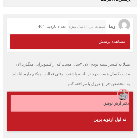
ویدا
تعداد بازدید: 404
جمعه ۱۸ آذر ۱( 3 سال پیش)
مشاهده پرسش
مبتلا به کنسر سینه بودم الان ۳سال هست که از کیموتراپی میگذرد الان
مدت بکسال هست درد در ناحیه پاشنه پا وقتی فعالیت میکنم دارم ایا باید
به متخصص جراع عروق پا مراجعه کنم
دکتر آرش توفیق
نه اول ارتوپد برین