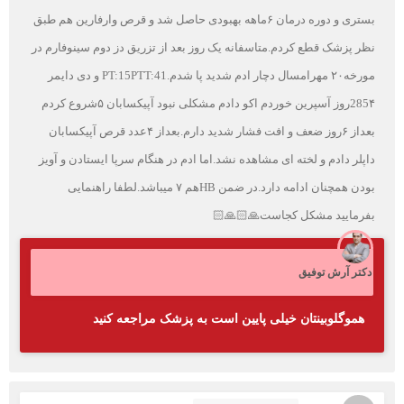
بستری و دوره درمان ۶ماهه بهبودی حاصل شد و قرص وارفارین هم طبق
نظر پزشک قطع کردم.متاسفانه یک روز بعد از تزریق دز دوم سینوفارم در
مورخه۲۰ مهرامسال دچار ادم شدید پا شدم.PT:15PTT:41 و دی دایمر
285۴روز آسپرین خوردم اکو دادم مشکلی نبود آپیکسابان ۵شروع کردم
بعداز ۶روز ضعف و افت فشار شدید دارم.بعداز ۴عدد قرص آپیکسابان
داپلر دادم و لخته ای مشاهده نشد.اما ادم در هنگام سرپا ایستادن و آویز
بودن همچنان ادامه دارد.در ضمن HBهم ۷ میباشد.لطفا راهنمایی
بفرمایید مشکل کجاست🙏🏻🙏🏻
دکتر آرش توفیق
هموگلوبینتان خیلی پایین است به پزشک مراجعه کنید