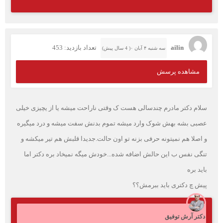
ailin
تعداد بازدید: 453
سه شنبه ۴ آبان ۰( 4 سال پیش)
مشاهده پرسش
سلام دکتر مادرم چندسالی هست ک وقتی ناراحت میشه یا از یچیزی خیلی
عصبی بشه بهش شوک وارد میشه تموم بدنش سفت میشه و درد میگیره
و اصلا هم نمیتونه حرفی بزنه تو اون حالت.جدیدا قلبش هم تیر میکشه و
تنگی نفس ب این حالش اضافه شده...خودش میگه نمیخاد بره دکتر اما
باید بره
پیش چ دکتری باید ببرمش؟؟
دکتر آرش توفیق