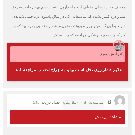
مختلف و با داروهای مختلف از جمله داروی اعصاب هم بهش دادند شروع
شد و درد کمتر نشده که متاسفانه الان در ساق پاشون درد خیلی شدیدی
دارند بطوریکه نمیتونن راه بروند،ممنون میشم راهنمایی بفرمایید که چه
کار کنیم و به چه پزشکی مراجعه کنیم،با تشکر
دکتر آرش توفیق
علایم فشار روی نخاع است وباید به جراح اعصاب مراجعه کنند
گل
تعداد بازدید: 593
سه شنبه ۱۸ آبان ۰( 4 سال پیش)
مشاهده پرسش