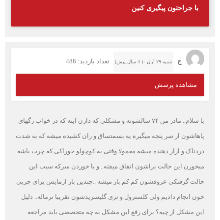
با جراحتون پیگیری کنین
ج
تعداد بازدید: 488
شنبه ۲۹ آبان ۰( 4 سال پیش)
مشاهده پرسش
با سلام.. مادر من ۷۴ سالشوته و مشکلی که دارن اینه که در خواب رگهای
پاهاشون از سر پنجه میگیره یه بسمتساق و ران کشیده میشه که به شدت
دردناک و ازار دهنده میشه معمولا وقتی به کوچولو خوراکی که چرب باشه
میخورن این حالت براشون اتفاق میفته.. و با خوردن سرکه سیب این
حالت گرفتکی عروقشون کم کم باز میشه ..چندین بار ازمایش برای چربی
خون انجام دادیم ولی کلسترول و تری گلیسریدشون تقریبا نرماله.. دلیل
این مشکل از چیه؟ برای رفع این مشکل به چه متخصصی باید مراجعه