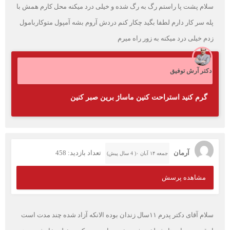
سلام پشت پا راستم رگ به رگ شده و خیلی درد میکنه محل کارم همش با
پله سر کار دارم لطفا بگید چکار کنم دردش آروم بشه آمپول متوکاربامول
زدم خیلی درد میکنه به زور راه میرم
دکتر آرش توفیق
گرم کنید استراحت کنین ماساژ برین صبر کنین
آرمان
تعداد بازدید: 458
جمعه ۱۴ آبان ۰( 4 سال پیش)
مشاهده پرسش
سلام آقای دکتر پدرم ۱۱سال زندان بوده الانکه آزاد شده چند مدت است