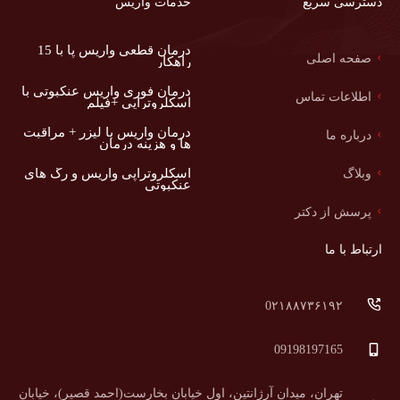
دسترسی سریع
خدمات واریس
درمان قطعی واریس پا با 15
صفحه اصلی
راهکار
درمان فوری واریس عنکبوتی با
اطلاعات تماس
اسکلروتراپی +فیلم
درمان واریس با لیزر + مراقبت
درباره ما
ها و هزینه درمان
اسکلروتراپی واریس و رگ های
وبلاگ
عنکبوتی
پرسش از دکتر
ارتباط با ما
0۲۱۸۸۷۳۶۱۹۲
09198197165
تهران، میدان آرژانتین، اول خیابان بخارست(احمد قصیر)، خیابان