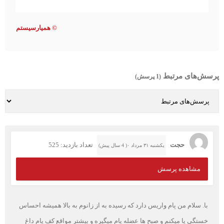
©
همیارسیستم
پرسش‌های مرتبط
(1 پرسش)
حجت
تعداد بازدید: 525
یکشنبه ۳۱ مرداد ۰( 4 سال پیش)
مشاهده پرسش
با. سلام من پام واریس دارد که رسیده به از زانوم به بالا همیشه احساس
خستگی پا میکنم و صبح ها عضله پام میگیره و بیشتر مواقع کف پام داغ