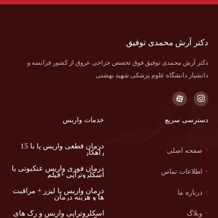
دکتر آرش محمدی توفیق
دکتر آرش محمدی توفیق فوق تخصص جراحی عروق از کشور فرانسه و
دانشیار دانشگاه علوم پزشکی شهید بهشتی
دسترسی سریع
خدمات واریس
درمان قطعی واریس پا با 15
صفحه اصلی
راهکار
درمان فوری واریس عنکبوتی با
اطلاعات تماس
اسکلروتراپی +فیلم
درمان واریس با لیزر + مراقبت
درباره ما
ها و هزینه درمان
اسکلروتراپی واریس و رگ های
وبلاگ