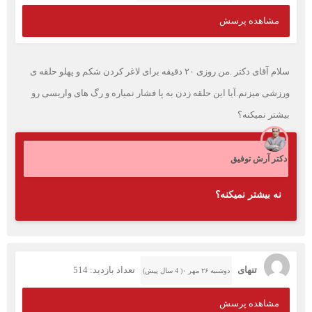
مشاهده پرسش
سلام آقای دکتر .من روزی ۲۰ دقیقه برای لاغر کردن شکم و پهلو حلقه ی
ورزشی میزنم.آیا این حلقه زدن به پا فشار نمیاره و رگ های واریسی رو
بیشتر نمیکنه؟
دکتر آرش توفیق
نه بیشتر نمیکنه؟
تنهای
تعداد بازدید: 514
دوشنبه ۲۶ مهر ۰( 4 سال پیش)
مشاهده پرسش