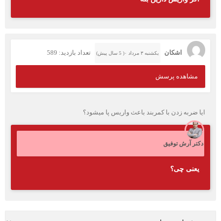
اشکان
تعداد بازدید: 589
یکشنبه ۳ مرداد ۰( 5 سال پیش)
مشاهده پرسش
ایا ضربه زدن با کمربند باعث واریس پا میشود؟
دکتر آرش توفیق
یعنی چی؟