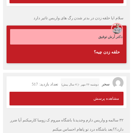
سلام ایا حلقه زدن در بدتر شدن رگ های واریس تاثیر دارد
دکتر آرش توفیق
حلقه زدن چیه؟
سحر
تعداد بازدید: 517
دوشنبه ۲۶ مهر ۰( 4 سال پیش)
مشاهده پرسش
۳۲ سالمه و واریس دارم وجدیدنا باشگاه میروم ک زومبا کارمیکنم آیا ضرر
دارد؟؟بعد باشگاه درد تو پاهام احساس میکنم