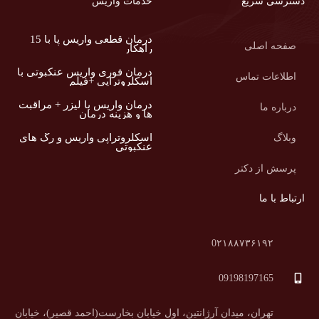
دسترسی سریع
خدمات واریس
درمان قطعی واریس پا با 15
صفحه اصلی
راهکار
درمان فوری واریس عنکبوتی با
اطلاعات تماس
اسکلروتراپی +فیلم
درمان واریس با لیزر + مراقبت
درباره ما
ها و هزینه درمان
اسکلروتراپی واریس و رگ های
وبلاگ
عنکبوتی
پرسش از دکتر
ارتباط با ما
0۲۱۸۸۷۳۶۱۹۲
09198197165
تهران، میدان آرژانتین، اول خیابان بخارست(احمد قصیر)، خیابان