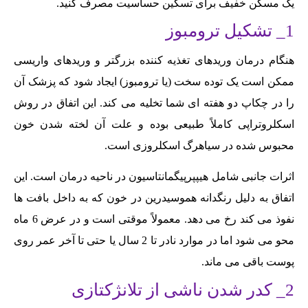
یک مسکن خفیف برای تسکین حساسیت مصرف کنید.
1_ تشکیل ترومبوز
هنگام درمان وریدهای تغذیه کننده بزرگتر و وریدهای واریسی
ممکن است یک توده سخت (یا ترومبوز) ایجاد شود که پزشک آن
را در چکاپ دو هفته ای شما تخلیه می کند. این اتفاق در روش
اسکلروتراپی کاملاً طبیعی بوده و علت آن لخته شدن خون
محبوس شده در سیاهرگ اسکلروزی است.
اثرات جانبی شامل هیپپرپیگمانتاسیون در ناحیه درمان است. این
اتفاق به دلیل رنگدانه هموسیدرین در خون که به داخل بافت ها
نفوذ می کند رخ می دهد. معمولاً موقتی است و در عرض 6 ماه
محو می شود اما در موارد نادر تا 2 سال یا حتی تا آخر عمر روی
پوست باقی می ماند.
2_ کدر شدن ناشی از تلانژکتازی