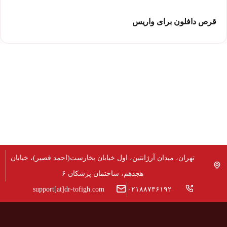
قرص دافلون برای واریس
تهران، میدان آرژانتین، اول خیابان بخارست(احمد قصیر)، خیابان
هجدهم، ساختمان پزشکان ۶
support[at]dr-tofigh.com
۰۲۱۸۸۷۳۶۱۹۲