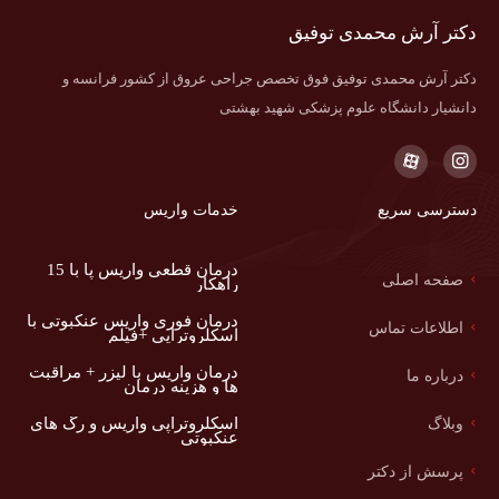
دکتر آرش محمدی توفیق
دکتر آرش محمدی توفیق فوق تخصص جراحی عروق از کشور فرانسه و
دانشیار دانشگاه علوم پزشکی شهید بهشتی
دسترسی سریع
خدمات واریس
درمان قطعی واریس پا با 15
صفحه اصلی
راهکار
درمان فوری واریس عنکبوتی با
اطلاعات تماس
اسکلروتراپی +فیلم
درمان واریس با لیزر + مراقبت
درباره ما
ها و هزینه درمان
اسکلروتراپی واریس و رگ های
وبلاگ
عنکبوتی
پرسش از دکتر