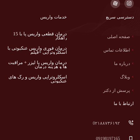
دسترسی سریع
خدمات واریس
درمان قطعی واریس پا با 15
صفحه اصلی
راهکار
درمان فوری واریس عنکبوتی با
اطلاعات تماس
اسکلروتراپی +فیلم
درمان واریس با لیزر + مراقبت
درباره ما
ها و هزینه درمان
اسکلروتراپی واریس و رگ های
وبلاگ
عنکبوتی
پرسش از دکتر
ارتباط با ما
0۲۱۸۸۷۳۶۱۹۲
09198197165