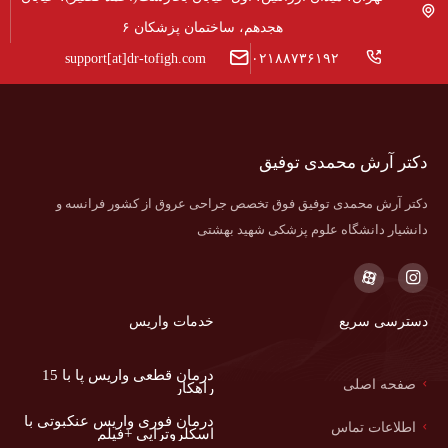
هجدهم، ساختمان پزشکان ۶
support[at]dr-tofigh.com
۰۲۱۸۸۷۳۶۱۹۲
دکتر آرش محمدی توفیق
دکتر آرش محمدی توفیق فوق تخصص جراحی عروق از کشور فرانسه و
دانشیار دانشگاه علوم پزشکی شهید بهشتی
دسترسی سریع
خدمات واریس
درمان قطعی واریس پا با 15
صفحه اصلی
راهکار
درمان فوری واریس عنکبوتی با
اطلاعات تماس
اسکلروتراپی +فیلم