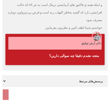
و اينكه همه ي فاكتور هاي آزمايشي نرمال است به جز il6 كه حالت
افزايشي دارد كه گفتند بخاطر التهاب ريه است و قرص پردنيزولون دوباره
مصرف شود
خواستم شما لطف كنين و نظرتون بفرمايين
دکتر آرش توفیق
متجه نشدم دقیقا چه سوالی دارین؟
1