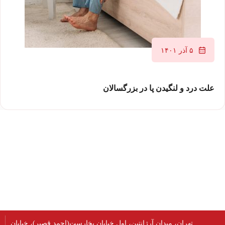
۵ آذر ۱۴۰۱
علت درد و لنگیدن پا در بزرگسالان
تهران، میدان آرژانتین، اول خیابان بخارست(احمد قصیر)، خیابان