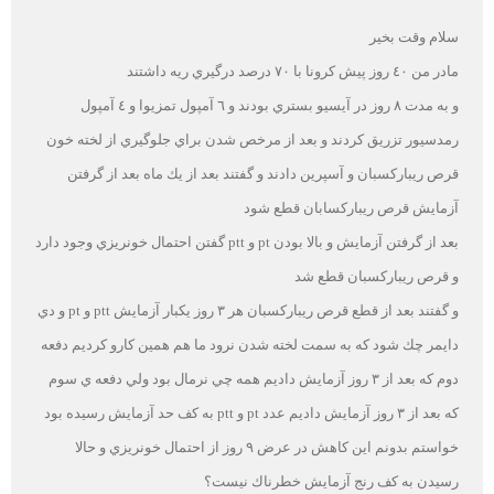
سلام وقت بخير
مادر من ٤٠ روز پيش كرونا با ٧٠ درصد درگيري ريه داشتند
و به مدت ٨ روز در آيسيو بستري بودند و ٦ آمپول تمزيوا و ٤ آمپول
رمدسيور تزريق كردند و بعد از مرخص شدن براي جلوگيري از لخته خون
قرص ريباركسبان و آسپرين دادند و گفتند بعد از يك ماه بعد از گرفتن
آزمايش قرص ريباركسابان قطع شود
بعد از گرفتن آزمايش و بالا بودن pt و ptt گفتن احتمال خونريزي وجود دارد
و قرص ريباركسبان قطع شد
و گفتند بعد از قطع قرص ريباركسبان هر ٣ روز يكبار آزمايش ptt و pt و دي
دايمر چك شود كه به سمت لخته شدن نرود ما هم همين كارو كرديم دفعه
دوم كه بعد از ٣ روز آزمايش داديم همه چي نرمال بود ولي دفعه ي سوم
كه بعد از ٣ روز آزمايش داديم عدد pt و ptt به كف حد آزمايش رسيده بود
خواستم بدونم اين كاهش در عرض ٩ روز از احتمال خونريزي و حالا
رسيدن به كف رنج آزمايش خطرناك نيست؟