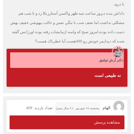
با درود.
داداش بنده ديروز ساعت سه ظهر واكسن آستارزنكا زد و تا شب هم
مشكلي نداشت.اما نصف شب با تنگي نفس و حالت بيهوشي خفيف بهش
دست داده بوده،امروز صبح كه واسه ازمايشات رفته بوده اورژانس گفته
شده كه ديدايمر خونش رو 400هست.آيا خطرناك هست؟
دکتر آرش توفیق
نه طبیعی است
الهام
تعداد بازدید: 409
پنجشنبه ۱۸ شهریور ۰( 4 سال پیش)
مشاهده پرسش