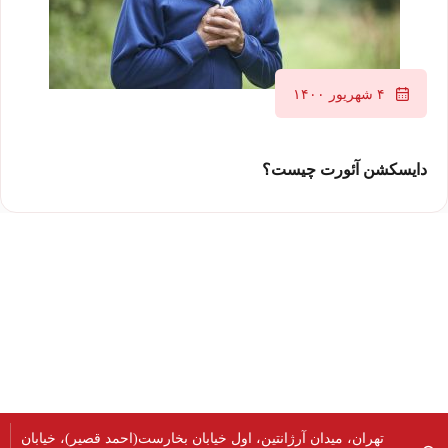
۴ شهریور ۱۴۰۰
دایسکشن آئورت چیست؟
تهران، میدان آرژانتین، اول خیابان بخارست(احمد قصیر)، خیابان