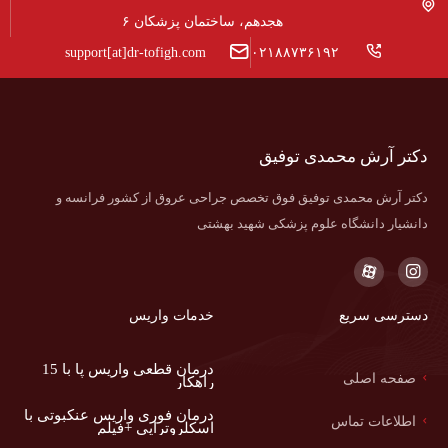
هجدهم، ساختمان پزشکان ۶
support[at]dr-tofigh.com
۰۲۱۸۸۷۳۶۱۹۲
دکتر آرش محمدی توفیق
دکتر آرش محمدی توفیق فوق تخصص جراحی عروق از کشور فرانسه و
دانشیار دانشگاه علوم پزشکی شهید بهشتی
دسترسی سریع
خدمات واریس
درمان قطعی واریس پا با 15
صفحه اصلی
راهکار
درمان فوری واریس عنکبوتی با
اطلاعات تماس
اسکلروتراپی +فیلم