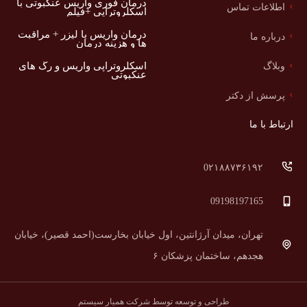
درمان فوری واریس عنکبوتی با
اطلاعات تماس
اسکلروتراپی +فیلم
درمان واریس با لیزر + مراقبت
درباره ما
ها و هزینه درمان
اسکلروتراپی واریس و رگ های
وبلاگ
عنکبوتی
پرسش از دکتر
ارتباط با ما
0۲۱۸۸۷۳۶۱۹۲
09198197165
تهران، میدان آرژانتین، اول خیابان بخارست(احمد قصیر)، خیابان
هجدهم، ساختمان پزشکان ۶
طراحی و توسعه توسط شرکت همیار سیستم