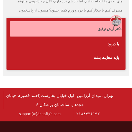
های بعدی را انجام ندادم، اما باز هم درد دارم، الآن چه دارویی میتونم
مصرف کنم یا چکار کنم تا درد و ورم کمتر بشن؟ ممنون از پاسختون
دکتر آرش توفیق
با درود
بايد معاينه بشه
تهران، میدان آرژانتین، اول خیابان بخارست(احمد قصیر)، خیابان
هجدهم، ساختمان پزشکان ۶
support[at]dr-tofigh.com
۰۲۱۸۸۷۳۶۱۹۲