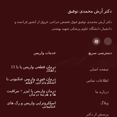
دکتر آرش محمدی توفیق
دکتر آرش محمدی توفیق فوق تخصص جراحی عروق از کشور فرانسه و
دانشیار دانشگاه علوم پزشکی شهید بهشتی
دسترسی سریع
خدمات واریس
درمان قطعی واریس پا با 15
صفحه اصلی
راهکار
درمان فوری واریس عنکبوتی با
اطلاعات تماس
اسکلروتراپی +فیلم
درمان واریس با لیزر + مراقبت
درباره ما
ها و هزینه درمان
اسکلروتراپی واریس و رگ های
وبلاگ
عنکبوتی
پرسش از دکتر