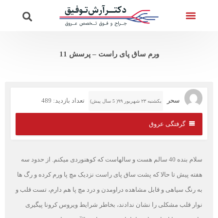
تماس با ما
ویدئوهای دکتر
صفحه اصلی
خدمات واریس
پرسش از دکتر
ورم ساق پای راست – پرسش 11
سحر
تعداد بازدید: 489
یکشنبه ۲۳ شهریور ۹۹( 5 سال پیش)
گرفتگی عروق
سلام بنده 40 سالم هست و سالهاست که کوهنوردی میکنم. از حدود سه
هفته پیش تا حالا که پشت ساق پای راست نزدیک مچ پا ورم کرده و رگ ها
به رنگ سیاهی و قابل مشاهده دراومدن و درد مچ پا هم دارم، تست قلب و
نوار قلب مشکلی را نشان ندادند، بخاطر شرایط ویروس کرونا پیگیری