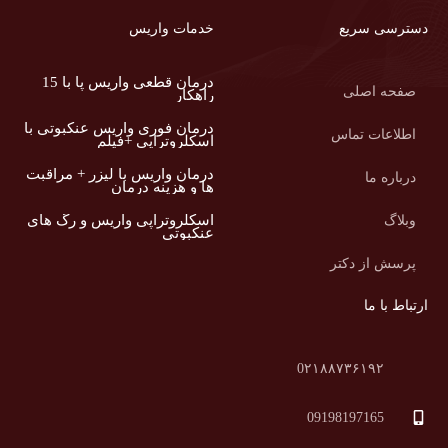
دسترسی سریع
خدمات واریس
درمان قطعی واریس پا با 15
صفحه اصلی
راهکار
درمان فوری واریس عنکبوتی با
اطلاعات تماس
اسکلروتراپی +فیلم
درمان واریس با لیزر + مراقبت
درباره ما
ها و هزینه درمان
اسکلروتراپی واریس و رگ های
وبلاگ
عنکبوتی
پرسش از دکتر
ارتباط با ما
0۲۱۸۸۷۳۶۱۹۲
09198197165