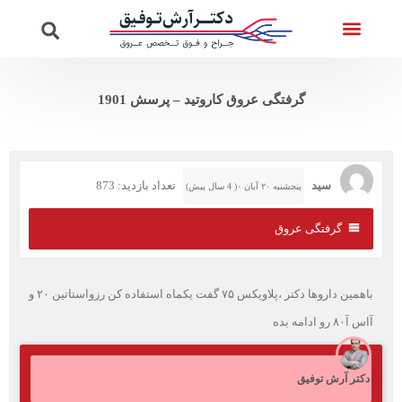
تماس با ما
ویدئوهای دکتر
صفحه اصلی
خدمات واریس
پرسش از دکتر
گرفتگی عروق کاروتید – پرسش 1901
سید
تعداد بازدید: 873
پنجشنبه ۲۰ آبان ۰( 4 سال پیش)
گرفتگی عروق
باهمین داروها دکتر ،پلاویکس ۷۵ گفت یکماه استفاده کن رزواستاتین ۲۰ و
آاس آ۸۰ رو ادامه بده
دکتر آرش توفیق