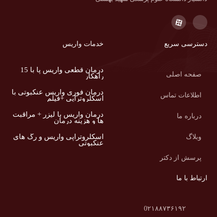
دسترسی سریع
خدمات واریس
درمان قطعی واریس پا با 15
صفحه اصلی
راهکار
درمان فوری واریس عنکبوتی با
اطلاعات تماس
اسکلروتراپی +فیلم
درمان واریس با لیزر + مراقبت
درباره ما
ها و هزینه درمان
اسکلروتراپی واریس و رگ های
وبلاگ
عنکبوتی
پرسش از دکتر
ارتباط با ما
0۲۱۸۸۷۳۶۱۹۲