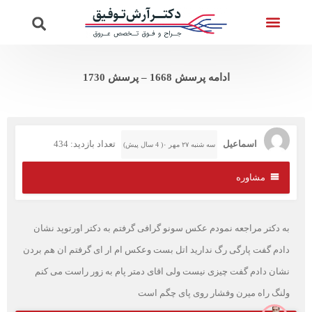
تماس با ما
ویدئوهای دکتر
صفحه اصلی
خدمات واریس
پرسش از دکتر
ادامه پرسش 1668 – پرسش 1730
اسماعیل
تعداد بازدید: 434
سه شنبه ۲۷ مهر ۰( 4 سال پیش)
مشاوره
به دکتر مراجعه نمودم عکس سونو گرافی گرفتم به دکتر اورتوپد نشان
دادم گفت پارگی رگ ندارید اتل بست وعکس ام ار ای گرفتم ان هم بردن
نشان دادم گفت چیزی نیست ولی اقای دمتر پام به زور راست می کنم
ولنگ راه میرن وفشار روی پای چگم است