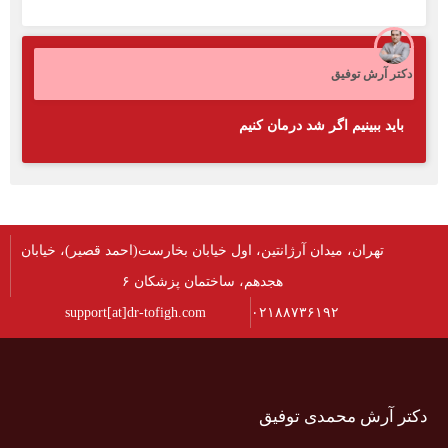
دکتر آرش توفیق
باید ببینیم اگر شد درمان کنیم
تهران، میدان آرژانتین، اول خیابان بخارست(احمد قصیر)، خیابان
هجدهم، ساختمان پزشکان ۶
support[at]dr-tofigh.com
۰۲۱۸۸۷۳۶۱۹۲
دکتر آرش محمدی توفیق