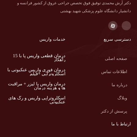
دکتر آرش محمدی توفیق فوق تخصص جراحی عروق از کشور فرانسه و
دانشیار دانشگاه علوم پزشکی شهید بهشتی
دسترسی سریع
خدمات واریس
درمان قطعی واریس پا با 15
صفحه اصلی
راهکار
درمان فوری واریس عنکبوتی با
اطلاعات تماس
اسکلروتراپی +فیلم
درمان واریس با لیزر + مراقبت
درباره ما
ها و هزینه درمان
اسکلروتراپی واریس و رگ های
وبلاگ
عنکبوتی
پرسش از دکتر
ارتباط با ما