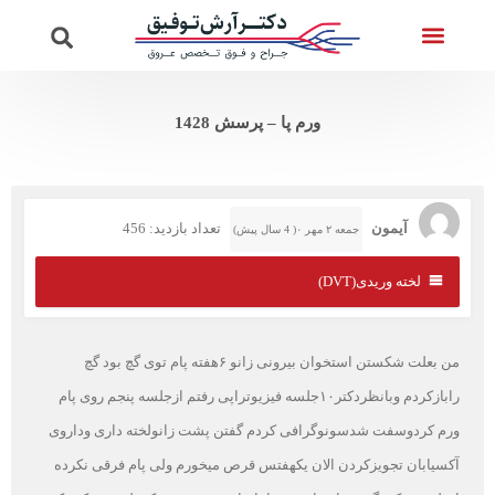
تماس با ما
ویدئوهای دکتر
صفحه اصلی
خدمات واریس
پرسش از دکتر
ورم پا – پرسش 1428
آیمون
تعداد بازدید: 456
جمعه ۲ مهر ۰( 4 سال پیش)
لخته وریدی(DVT)
من بعلت شکستن استخوان بیرونی زانو ۶هفته پام توی گچ بود گچ
رابازکردم وبانظردکتر۱۰جلسه فیزیوتراپی رفتم ازجلسه پنجم روی پام
ورم کردوسفت شدسونوگرافی کردم گفتن پشت زانولخته داری وداروی
آکسیابان تجویزکردن الان یکهفتس قرص میخورم ولی پام فرقی نکرده