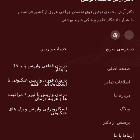
دکتر آرش محمدی توفیق فوق تخصص جراحی عروق از کشور فرانسه و
دانشیار دانشگاه علوم پزشکی شهید بهشتی
دسترسی سریع
خدمات واریس
درمان قطعی واریس پا با 15
صفحه اصلی
راهکار
درمان فوری واریس عنکبوتی با
اطلاعات تماس
اسکلروتراپی +فیلم
درمان واریس با لیزر + مراقبت
درباره ما
ها و هزینه درمان
اسکلروتراپی واریس و رگ های
وبلاگ
عنکبوتی
پرسش از دکتر
ارتباط با ما