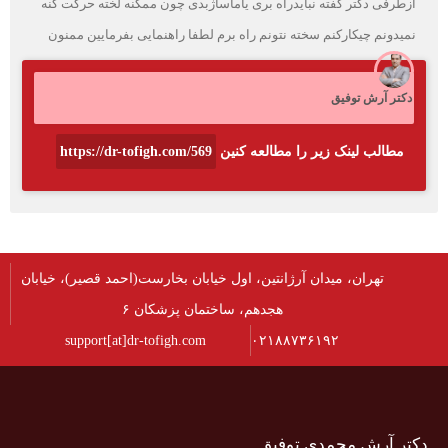
ازطرفی دکتر گفته نبایدراه بری یاماساژبدی چون ممکنه لخته حرکت کنه
نمیدونم چیکارکنم سخته نتونم راه برم لطفا راهنمایی بفرمایین ممنون
دکتر آرش توفیق
مطالب لینک زیر را مطالعه کنین
https://dr-tofigh.com/569
تهران، میدان آرژانتین، اول خیابان بخارست(احمد قصیر)، خیابان
هجدهم، ساختمان پزشکان ۶
support[at]dr-tofigh.com
۰۲۱۸۸۷۳۶۱۹۲
دکتر آرش محمدی توفیق