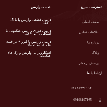
دسترسی سریع
خدمات واریس
درمان قطعی واریس پا با 15
صفحه اصلی
راهکار
درمان فوری واریس عنکبوتی با
اطلاعات تماس
اسکلروتراپی +فیلم
درمان واریس با لیزر + مراقبت
درباره ما
ها و هزینه درمان
اسکلروتراپی واریس و رگ های
وبلاگ
عنکبوتی
پرسش از دکتر
ارتباط با ما
0۲۱۸۸۷۳۶۱۹۲
09198197165