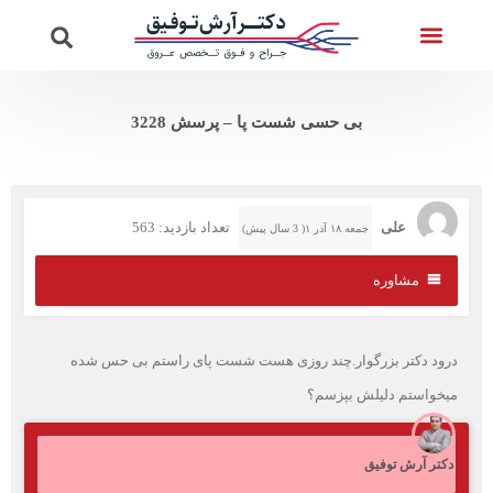
تماس با ما
ویدئوهای دکتر
صفحه اصلی
خدمات واریس
پرسش از دکتر
بی حسی شست پا – پرسش 3228
علی
تعداد بازدید: 563
جمعه ۱۸ آذر ۱( 3 سال پیش)
مشاوره
درود دکتر بزرگوار.چند روزی هست شست پای راستم بی حس شده
میخواستم دلیلش بپزسم؟
دکتر آرش توفیق