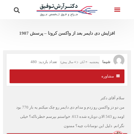
تماس با ما
ویدئوهای دکتر
صفحه اصلی
خدمات واریس
پرسش از دکتر
افزایش دی دایمر بعد از واکسن کرونا – پرسش 1907
شیما
تعداد بازدید: 480
پنجشنبه ۲۰ آبان ۰( 4 سال پیش)
مشاوره
سلام آقای دکتر
من دو دز واکسن رو زدم و مدام دی دایمر رو چک میکنم یه بار 770 بود
اومد رو 543 الان دوباره شده 613. خواستم بپرسم خطرناکه؟ خیلی
نگرانم. دلیل این نوسانات چیه؟ ممنون