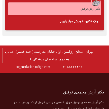
دکتر آرش توفیق
چک نکنین خودش میاد پایین
تهران، میدان آرژانتین، اول خیابان بخارست(احمد قصیر)، خیابان
هجدهم، ساختمان پزشکان ۶
support[at]dr-tofigh.com
۰۲۱۸۸۷۳۶۱۹۲
دکتر آرش محمدی توفیق
دکتر آرش محمدی توفیق فوق تخصص جراحی عروق از کشور فرانسه و
دانشیار دانشگاه علوم پزشکی شهید بهشتی