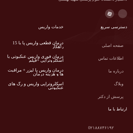
دسترسی سریع
خدمات واریس
درمان قطعی واریس پا با 15
صفحه اصلی
راهکار
درمان فوری واریس عنکبوتی با
اطلاعات تماس
اسکلروتراپی +فیلم
درمان واریس با لیزر + مراقبت
درباره ما
ها و هزینه درمان
اسکلروتراپی واریس و رگ های
وبلاگ
عنکبوتی
پرسش از دکتر
ارتباط با ما
0۲۱۸۸۷۳۶۱۹۲